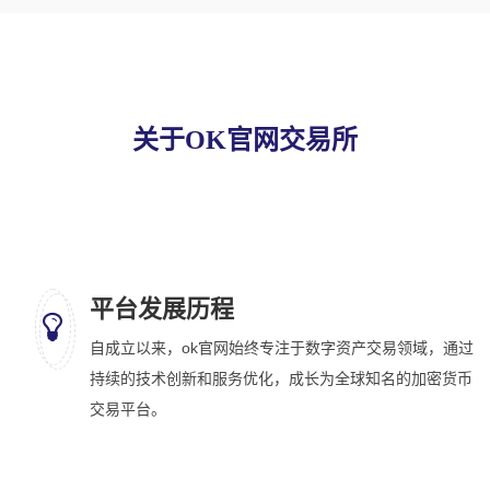
关于OK官网交易所
平台发展历程
自成立以来，ok官网始终专注于数字资产交易领域，通过
持续的技术创新和服务优化，成长为全球知名的加密货币
交易平台。