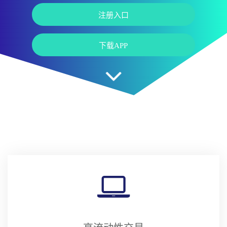
注册入口
下载APP