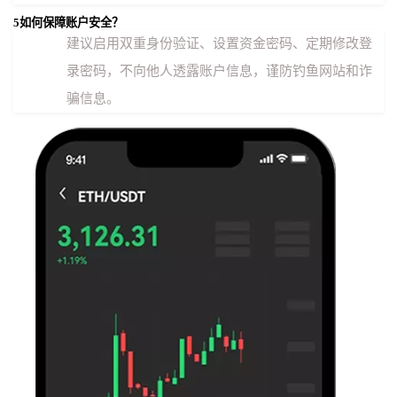
5
如何保障账户安全？
建议启用双重身份验证、设置资金密码、定期修改登
录密码，不向他人透露账户信息，谨防钓鱼网站和诈
骗信息。