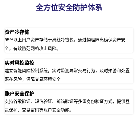
全方位安全防护体系
资产冷存储
95%以上用户资产存储于离线冷钱包，通过物理隔离确保资产安
全，有效防范网络攻击风险。
实时风控监控
建立智能风险控制系统，实时监测异常交易行为，及时预警和处置
潜在风险，保障交易环境安全。
账户安全保护
支持谷歌验证、短信验证、邮箱验证等多重身份验证方式，提供登
录保护、交易密码等账户安全功能。