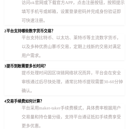
访问ok官网或下载官方APP，点击注册按钮，按照提示
填写手机号或邮箱，设置登录密码并完成身份验证即
可快速注册。
2
平台支持哪些数字货币交易？
平台支持比特币、以太坊、莱特币等主流数字货币，
以及多种优质山寨币交易，定期上线新的交易对满足
用户需求。
3
提币到账需要多长时间？
提币处理时间因区块链网络状况而异，平台会在安全
审核通过后尽快处理，通常比特币提现需要30-60分钟
确认。
4
交易手续费如何计算？
平台采用maker-taker手续费模式，具体费率根据用户
交易量和持仓量分级，支持平台通证抵扣手续费享受
更多优惠。